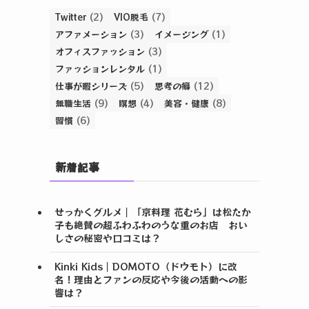
Twitter
(2)
VIO脱毛
(7)
アファメーション
(3)
イメージング
(1)
オフィスファッション
(3)
ファッションレンタル
(1)
仕事が暇シリーズ
(5)
思考の癖
(12)
無職生活
(9)
瞑想
(4)
美容・健康
(8)
習慣
(6)
新着記事
せっかくグルメ｜「京料理 花むら」は松たか
子も絶賛の超ふわふわのうな重のお店 おい
しさの秘密や口コミは？
Kinki Kids｜DOMOTO（ドウモト）に改
名！理由とファンの反応や今後の活動への影
響は？