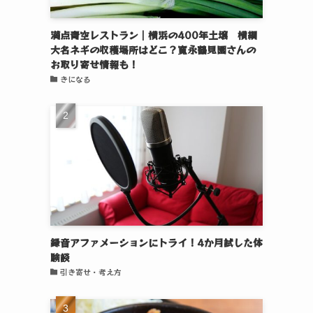
満点青空レストラン｜横浜の400年土壌 横綱
大名ネギの収穫場所はどこ？寛永鶴見園さんの
お取り寄せ情報も！
きになる
録音アファメーションにトライ！4か月試した体
験談
引き寄せ・考え方