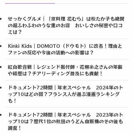
せっかくグルメ｜「京料理 花むら」は松たか子も絶賛
の超ふわふわのうな重のお店 おいしさの秘密や口コ
ミは？
Kinki Kids｜DOMOTO（ドウモト）に改名！理由と
ファンの反応や今後の活動への影響は？
紅白歌合戦｜レジェンド振付師・花柳糸之さんの年齢
や経歴は？チアリーディング普及にも貢献！
ドキュメント72時間｜年末スペシャル 2024年のト
ップ10はどの回？フランス人が選ぶ漫画ランキング
も！
ドキュメント72時間｜年末スペシャル 2023年のト
ップ10は？歴代1位の秋田のうどん自販機のその後も
調査！