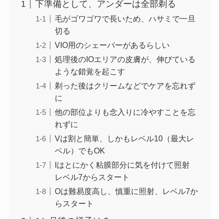
下準備として、アンダーは全部剃る
毛がゴワゴワで長いため、ハサミで一旦
切る
VIO用のシェーバーがあるらしい
処理後のIOエリアの皮膚が、伸びている
ような錯覚を起こす
剃った後はクリームなどでケアを忘れず
に
他の部位よりも念入りに冷やすことを忘
れずに
Vは割と簡単、しかもレベル10（最大レ
ベル）でもOK
Iはとにかく粘膜部分に気を付けて照射
レベル7からスタート
Oは難易度高し、慎重に照射、レベル7か
らスタート