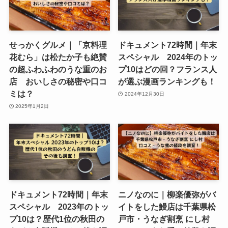
せっかくグルメ｜「京料理
ドキュメント72時間｜年末
花むら」は松たか子も絶賛
スペシャル 2024年のトッ
の超ふわふわのうな重のお
プ10はどの回？フランス人
店 おいしさの秘密や口コ
が選ぶ漫画ランキングも！
ミは？
2024年12月30日
2025年1月2日
ドキュメント72時間｜年末
ニノなのに｜柳楽優弥がバ
スペシャル 2023年のトッ
イトをした鰻店は千葉県松
プ10は？歴代1位の秋田の
戸市・うなぎ割烹 にし村