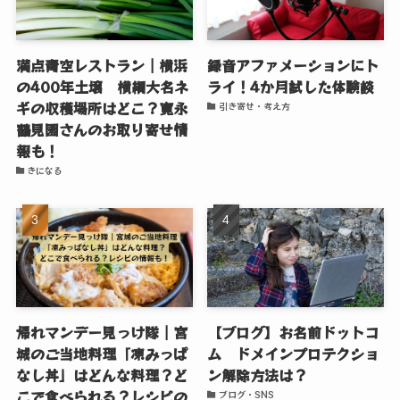
満点青空レストラン｜横浜
録音アファメーションにト
の400年土壌 横綱大名ネ
ライ！4か月試した体験談
ギの収穫場所はどこ？寛永
引き寄せ・考え方
鶴見園さんのお取り寄せ情
報も！
きになる
帰れマンデー見っけ隊｜宮
【ブログ】お名前ドットコ
城のご当地料理「凍みっぱ
ム ドメインプロテクショ
なし丼」はどんな料理？ど
ン解除方法は？
こで食べられる？レシピの
ブログ・SNS